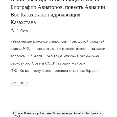
Биографии Авиаторов, повесть Авиации
Ввс Казахстана, гидроавиация
Казахстана
1 Views
«Уважаемые красные следопыты Иртышской средней
школы №2, я постараюсь конкретно ответить на ваши
вопросы. 27 июля 1945 года Указом Президиума
Верховного Совета СССР гвардии майору
П.Ф.Железнякову было присвоено звание Героя…
READ MORE
Играть В Авиатор Онлайн ᐉ видеоигра Aviator На Деньги
- 748