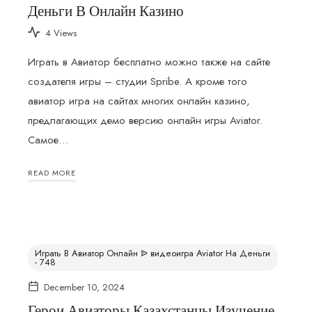
Деньги В Онлайн Казино
4 Views
Играть в Авиатор бесплатно можно также на сайте
создателя игры – студии Spribe. А кроме того
авиатор игра на сайтах многих онлайн казино,
предлагающих демо версию онлайн игры Aviator.
Самое…
READ MORE
Играть В Авиатор Онлайн ᐉ видеоигра Aviator На Деньги
- 748
December 10, 2024
Герои Авиаторы Казахстанцы Изучение