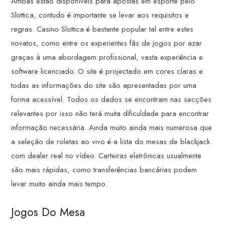
Ambas estão disponíveis para apostas em esporte pelo
Slottica, contudo é importante se levar aos requisitos e
regras. Casino Slottica é bastante popular tal entre estes
novatos, como entre os experientes fãs de jogos por azar
graças à uma abordagem profissional, vasta experiência e
software licenciado. O site é projectado em cores claras e
todas as informações do site são apresentadas por uma
forma acessível. Todos os dados se encontram nas secções
relevantes por isso não terá muita dificuldade para encontrar
informação necessária. Ainda muito ainda mais numerosa que
a seleção de roletas ao vivo é a lista do mesas de blackjack
com dealer real no vídeo. Carteiras eletrônicas usualmente
são mais rápidas, como transferências bancárias podem
levar muito ainda mais tempo.
Jogos Do Mesa