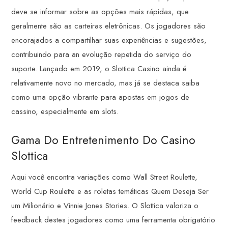
deve se informar sobre as opções mais rápidas, que
geralmente são as carteiras eletrônicas. Os jogadores são
encorajados a compartilhar suas experiências e sugestões,
contribuindo para an evolução repetida do serviço do
suporte. Lançado em 2019, o Slottica Casino ainda é
relativamente novo no mercado, mas já se destaca saiba
como uma opção vibrante para apostas em jogos de
cassino, especialmente em slots.
Gama Do Entretenimento Do Casino
Slottica
Aqui você encontra variações como Wall Street Roulette,
World Cup Roulette e as roletas temáticas Quem Deseja Ser
um Milionário e Vinnie Jones Stories. O Slottica valoriza o
feedback destes jogadores como uma ferramenta obrigatório