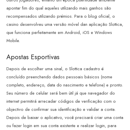
outros jogadores, entanto um época puerilidade ambiente
apontar fim do qual aqueles utilizando mais ganhos são
recompensados utilizando prémios. Para o blog oficial, o
casino desenvolveu uma versão móvel dan aplicação Slottica,
que funciona perfeitamente em Android, iOS e Windows
Mobile.
Apostas Esportivas
Depois de escolher uma sinal, o Slottica cadastro é
concluído preenchendo dados pessoais básicos (nome
completo, endereço, data do nascimento e telefone) e pronto.
Seu número de celular será bem útil já que navegador do
internet permitirá arrecadar códigos de verificação com o
objectivo de confirmar sua identificação e validar a conta.
Depois de baixar o aplicativo, você precisará criar uma conta
ou fazer login em sua conta existente e realizar login, para