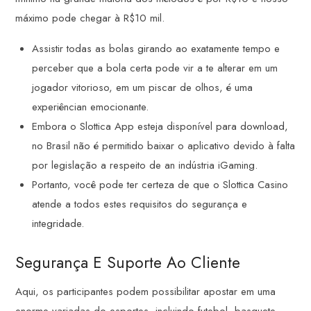
máximo pode chegar à R$10 mil.
Assistir todas as bolas girando ao exatamente tempo e
perceber que a bola certa pode vir a te alterar em um
jogador vitorioso, em um piscar de olhos, é uma
experiêncian emocionante.
Embora o Slottica App esteja disponível para download,
no Brasil não é permitido baixar o aplicativo devido à falta
por legislação a respeito de an indústria iGaming.
Portanto, você pode ter certeza de que o Slottica Casino
atende a todos estes requisitos do segurança e
integridade.
Segurança E Suporte Ao Cliente
Aqui, os participantes podem possibilitar apostar em uma
enorme variadas do esportes, incluindo futebol, basquete,