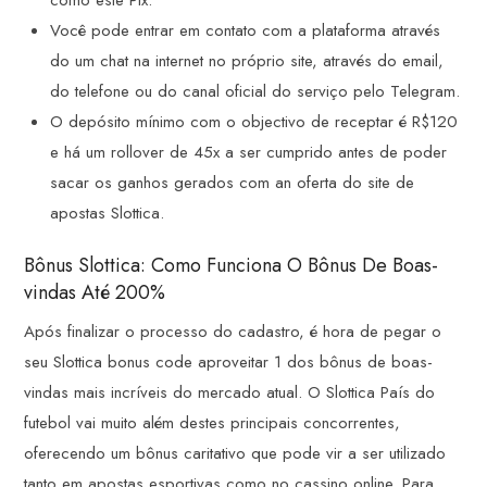
como este Pix.
Você pode entrar em contato com a plataforma através
do um chat na internet no próprio site, através do email,
do telefone ou do canal oficial do serviço pelo Telegram.
O depósito mínimo com o objectivo de receptar é R$120
e há um rollover de 45x a ser cumprido antes de poder
sacar os ganhos gerados com an oferta do site de
apostas Slottica.
Bônus Slottica: Como Funciona O Bônus De Boas-
vindas Até 200%
Após finalizar o processo do cadastro, é hora de pegar o
seu Slottica bonus code aproveitar 1 dos bônus de boas-
vindas mais incríveis do mercado atual. O Slottica País do
futebol vai muito além destes principais concorrentes,
oferecendo um bônus caritativo que pode vir a ser utilizado
tanto em apostas esportivas como no cassino online. Para