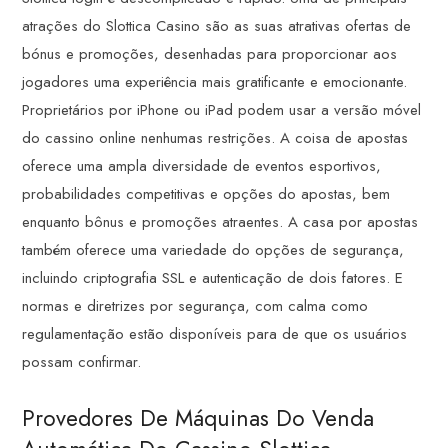
atrações do Slottica Casino são as suas atrativas ofertas de
bónus e promoções, desenhadas para proporcionar aos
jogadores uma experiência mais gratificante e emocionante.
Proprietários por iPhone ou iPad podem usar a versão móvel
do cassino online nenhumas restrições. A coisa de apostas
oferece uma ampla diversidade de eventos esportivos,
probabilidades competitivas e opções do apostas, bem
enquanto bônus e promoções atraentes. A casa por apostas
também oferece uma variedade do opções de segurança,
incluindo criptografia SSL e autenticação de dois fatores. E
normas e diretrizes por segurança, com calma como
regulamentação estão disponíveis para de que os usuários
possam confirmar.
Provedores De Máquinas Do Venda