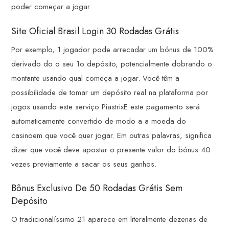
poder começar a jogar.
Site Oficial Brasil Login 30 Rodadas Grátis
Por exemplo, 1 jogador pode arrecadar um bónus de 100%
derivado do o seu 1o depósito, potencialmente dobrando o
montante usando qual começa a jogar. Você têm a
possibilidade de tomar um depósito real na plataforma por
jogos usando este serviço PiastrixE este pagamento será
automaticamente convertido de modo a a moeda do
casinoem que você quer jogar. Em outras palavras, significa
dizer que você deve apostar o presente valor do bónus 40
vezes previamente a sacar os seus ganhos.
Bônus Exclusivo De 50 Rodadas Grátis Sem
Depósito
O tradicionalíssimo 21 aparece em literalmente dezenas de