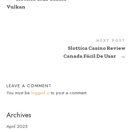
Vulkan
NEXT POST
Slottica Casino Review
Canada Fácil De Usar
→
LEAVE A COMMENT
You must be
logged in
to post a comment.
Archives
April 2025